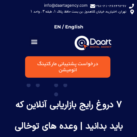
info@daartagency.com
98-21-26249297+
تهران، اختیاریه، خیابان کلاهدوز، بن بست حافظ، پلاک ۱، طبقه ۳ ، واحد ۱
EN / English
درخواست پشتیبانی مارکتینگ
اتومیشن
7 دروغ رایج بازاریابی آنلاین که
باید بدانید | وعده های توخالی