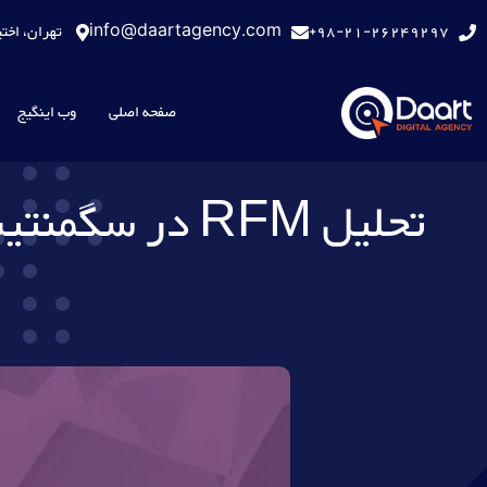
98-21-26249297+
info@daartagency.com
تهران، اختیاریه
صفحه اصلی
وب اینگیج
تحلیل RFM در سگمنتیشن کاربران و اجرای کمپین‌های هدفمند