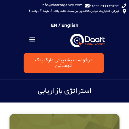
info@daartagency.com
98-21-26249297+
تهران، اختیاریه، خیابان کلاهدوز، بن بست حافظ، پلاک ۱، طبقه ۳ ، واحد ۱
EN / English
درخواست پشتیبانی مارکتینگ
اتومیشن
استراتژی بازاریابی