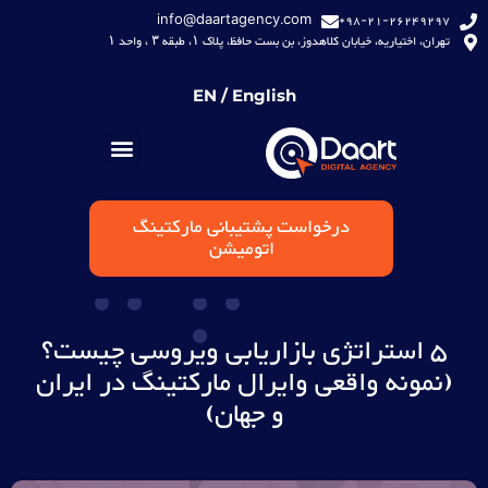
info@daartagency.com
98-21-26249297+
تهران، اختیاریه، خیابان کلاهدوز، بن بست حافظ، پلاک ۱، طبقه ۳ ، واحد ۱
EN / English
درخواست پشتیبانی مارکتینگ
اتومیشن
5 استراتژی بازاریابی ویروسی چیست؟
(نمونه واقعی وایرال مارکتینگ در ایران
و جهان)