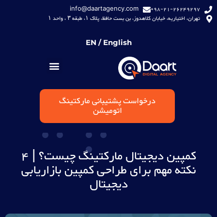
info@daartagency.com
98-21-26249297+
تهران، اختیاریه، خیابان کلاهدوز، بن بست حافظ، پلاک ۱، طبقه ۳ ، واحد ۱
EN / English
درخواست پشتیبانی مارکتینگ
اتومیشن
کمپین دیجیتال مارکتینگ چیست؟ | 4
نکته مهم برای طراحی کمپین بازاریابی
دیجیتال