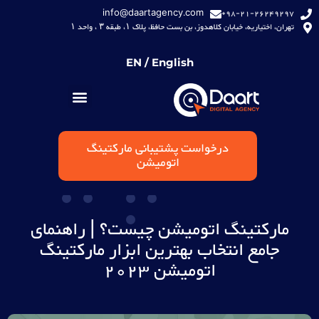
info@daartagency.com
98-21-26249297+
تهران، اختیاریه، خیابان کلاهدوز، بن بست حافظ، پلاک ۱، طبقه ۳ ، واحد ۱
EN / English
درخواست پشتیبانی مارکتینگ
اتومیشن
مارکتینگ اتومیشن چیست؟ | راهنمای
جامع انتخاب بهترین ابزار مارکتینگ
اتومیشن 2023