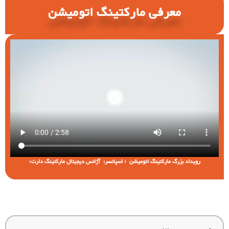
معرفی مارکتینگ اتومیشن
رویداد بزرگ مارکتینگ اتومیشن
(
اسپانسر: آژانس دیجیتال مارکتینگ دارت
)