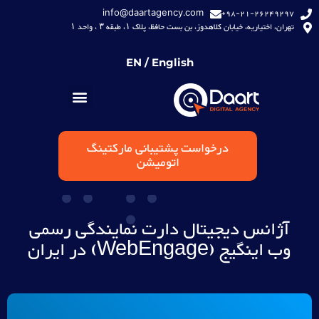
info@daartagency.com
98-21-26249297+
تهران، اختیاریه، خیابان کلاهدوز، بن بست حافظ، پلاک ۱، طبقه ۳ ، واحد ۱
EN / English
درخواست پشتیبانی مارکتینگ
اتومیشن
آژانس دیجیتال دارت نمایندگی رسمی
وب اینگیج (WebEngage) در ایران