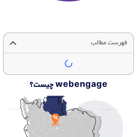
فهرست مطالب
webengage چیست؟